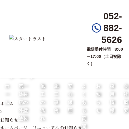
052-
882-
5626
電話受付時間
8:00
お知らせ
～17:00（土日祝除
く）
ブログ
ホ
第一
施
施
安
よ
お
採
会
ー
塗装
工
工
心
く
知
用
社
ム
店の
の
事
保
あ
ら
情
概
ホーム
外壁
流
例
証
る
せ
報
要
>
塗装
れ
質
お知らせ
問
ホームページ リニューアルのお知らせ