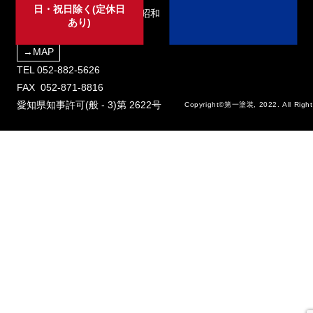
日・祝日除く(定休日
〒466-0064 愛知県名古屋市昭和
あり)
区鶴舞二丁目16番17号
→MAP
TEL
052-882-5626
FAX 052-871-8816
愛知県知事許可(般 - 3)第 2622号
Copyright©第一塗装, 2022. All Right